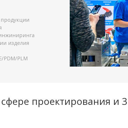
 продукции
я
 инжиниринга
ции изделия
E/PDM/PLM
 сфере проектирования и 