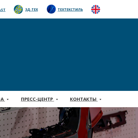
EN
3Д-ТЕХ
ТЕХТЕКСТИЛЬ
AST
МА
ПРЕСС-ЦЕНТР
КОНТАКТЫ